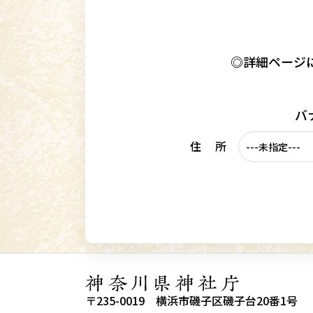
◎詳細ページ
バ
住 所
〒235-0019 横浜市磯子区磯子台20番1号