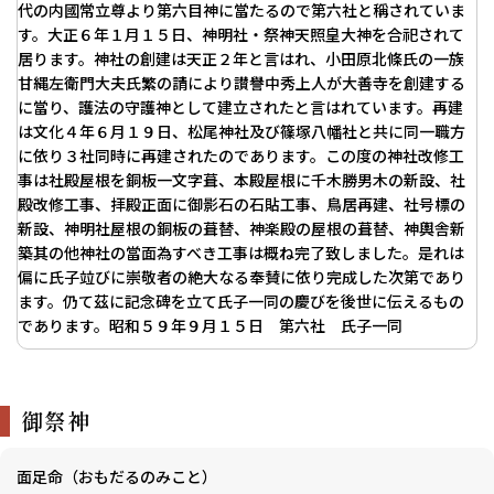
代の内國常立尊より第六目神に當たるので第六社と稱されていま
す。大正６年１月１５日、神明社・祭神天照皇大神を合祀されて
居ります。神社の創建は天正２年と言はれ、小田原北條氏の一族
甘縄左衛門大夫氏繁の請により讃譽中秀上人が大善寺を創建する
に當り、護法の守護神として建立されたと言はれています。再建
は文化４年６月１９日、松尾神社及び篠塚八幡社と共に同一職方
に依り３社同時に再建されたのであります。この度の神社改修工
事は社殿屋根を銅板一文字葺、本殿屋根に千木勝男木の新設、社
殿改修工事、拝殿正面に御影石の石貼工事、鳥居再建、社号標の
新設、神明社屋根の銅板の葺替、神楽殿の屋根の葺替、神輿舎新
築其の他神社の當面為すべき工事は概ね完了致しました。是れは
偏に氏子竝びに崇敬者の絶大なる奉賛に依り完成した次第であり
ます。仍て茲に記念碑を立て氏子一同の慶びを後世に伝えるもの
であります。昭和５９年９月１５日 第六社 氏子一同
御祭神
面足命（おもだるのみこと）