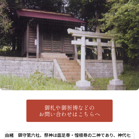
御札や御祈祷などの
お問い合わせはこちらへ
由緒 鎮守第六社、祭神は面足尊・惶根尊の二神であり、神代七