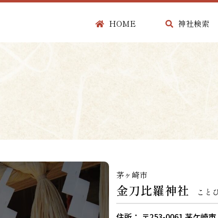
HOME
神社検索
茅ヶ崎市
金刀比羅神社
こと
住所： 〒253-0061 茅ケ崎市 