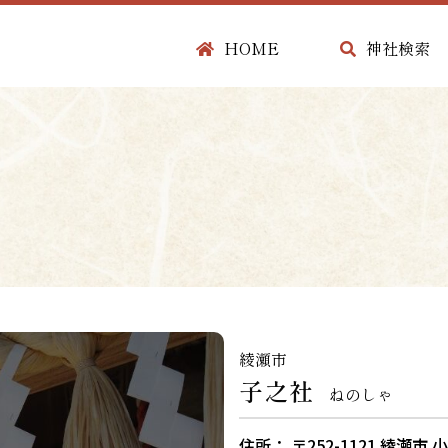
HOME
神社検索
綾瀬市
子之社
ねのしゃ
住所： 〒252-1121 綾瀬市 小