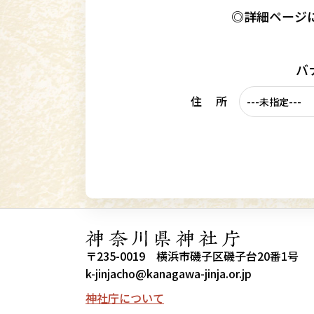
◎詳細ページ
バ
住 所
〒235-0019 横浜市磯子区磯子台20番1号
k-jinjacho@kanagawa-jinja.or.jp
神社庁について