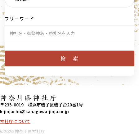
フリーワード
〒235-0019 横浜市磯子区磯子台20番1号
k-jinjacho@kanagawa-jinja.or.jp
神社庁について
©︎2026 神奈川県神社庁