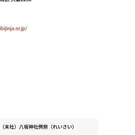
ijinja.or.jp/
（末社）八坂神社例祭（れいさい）