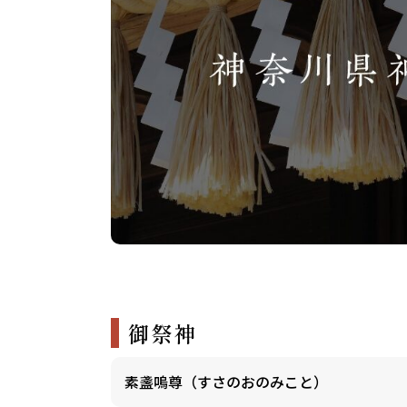
御祭神
素盞嗚尊（すさのおのみこと）