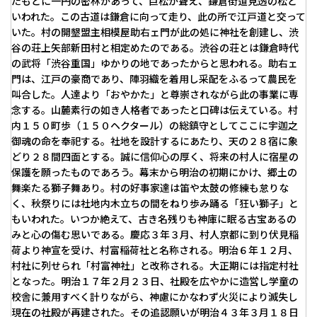
たもとに一円の密林があって、巨松が聳え、鎌倉街道見透の松と
いわれた。この古道は鎌倉に向って走り、此の所で江戸道と交って
いた。村の開墾盟主相模屋助右ェ門が此の処に神社を創建し、渋
谷の荘上矢部新田村と相定めたのである。渋谷の荘とは鎌倉時代
の武将「渋谷重国」ゆかりの地であったからと思われる。助右ェ
門は、江戸の豪商であり、陣羽織を着用し采配をふるって農民を
叫合した。人達より「おやかた」と尊崇されながら此の事業に専
念する。山麓素行の如き人格者であったと口碑は伝えている。村
内１５０町歩（１５０ヘクタール）の総鎮守としてここに宇迦之
御魂の命を奉祀する。社地を設計するにあたり、天の２８宿に象
どり２８間四面とする。誠に信仰心の厚く、将来の村人に宿星の
保護を願ったものであろう。幕末から明治の初期にかけ、郷土の
舞楽たる獅子舞あり。村の好事家達は笛や太鼓の修練も怠りな
く、秋祭りには社地内木立ちの間をねり歩み踊る「狂い獅子」と
もいわれた。いつか絶えて、古き名残りも神庫に眠る古宝あるの
みと心の傷む思いである。慶応３年３月、村人京都に到り伏見稲
荷より神宣を受け、村富稲荷社と名称される。明治６年１２月、
村社に列せられ「村富神社」と改称される。大正期には指定村社
となった。明治１７年２月２３日、社殿を広やかに造営し学童の
校舎に兼用すべく計りながら、神慮にかなわず火災により滅失し
現在の社殿が再建された。その追認願いが明治４３年３月１８日