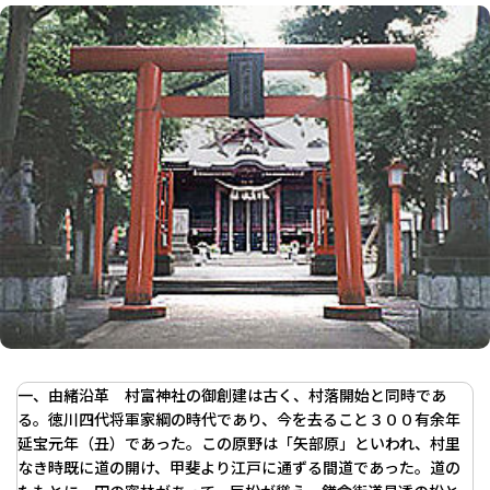
一、由緒沿革 村富神社の御創建は古く、村落開始と同時であ
る。徳川四代将軍家綱の時代であり、今を去ること３００有余年
延宝元年（丑）であった。この原野は「矢部原」といわれ、村里
なき時既に道の開け、甲斐より江戸に通ずる間道であった。道の