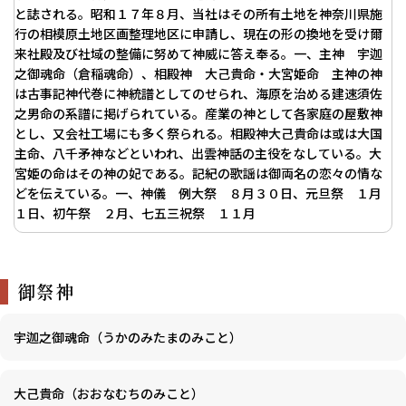
と誌される。昭和１７年８月、当社はその所有土地を神奈川県施
行の相模原土地区画整理地区に申請し、現在の形の換地を受け爾
来社殿及び社域の整備に努めて神威に答え奉る。一、主神 宇迦
之御魂命（倉稲魂命）、相殿神 大己貴命・大宮姫命 主神の神
は古事記神代巻に神統譜としてのせられ、海原を治める建速須佐
之男命の系譜に掲げられている。産業の神として各家庭の屋敷神
とし、又会社工場にも多く祭られる。相殿神大己貴命は或は大国
主命、八千矛神などといわれ、出雲神話の主役をなしている。大
宮姫の命はその神の妃である。記紀の歌謡は御両名の恋々の情な
どを伝えている。一、神儀 例大祭 ８月３０日、元旦祭 １月
１日、初午祭 ２月、七五三祝祭 １１月
御祭神
宇迦之御魂命（うかのみたまのみこと）
大己貴命（おおなむちのみこと）