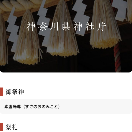
御祭神
素盞烏尊（すさのおのみこと）
祭礼