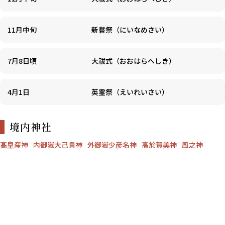
11月中旬
新嘗祭（にいなめさい）
7月8日頃
大祓式（おおはらへしき）
4月1日
英霊祭（えいれいさい）
境内神社
髙皇産神
内御嶽大己貴神
外御嶽少彦名神
高於賀美神
風之神