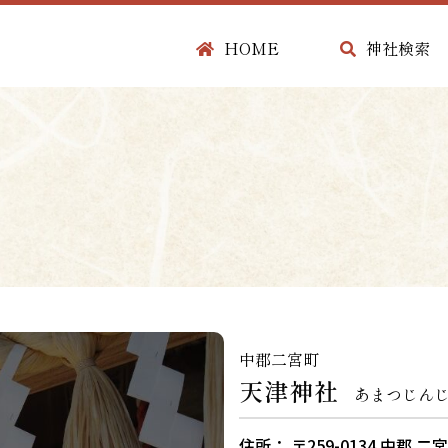
HOME
神社検索
中郡二宮町
天津神社
あまつじん
住所： 〒259-0134 中郡 二宮