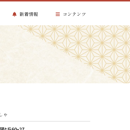
新着情報
コンテンツ
しゃ
陽ｹ丘60ｰ27