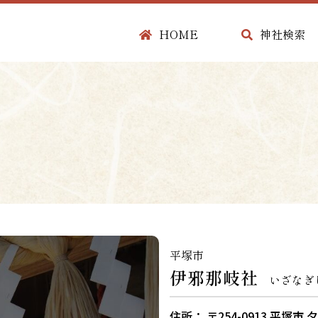
HOME
神社検索
平塚市
伊邪那岐社
いざなぎ
住所： 〒254-0913 平塚市 夕