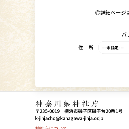
◎詳細ページ
バ
住 所
〒235-0019 横浜市磯子区磯子台20番1号
k-jinjacho@kanagawa-jinja.or.jp
神社庁について