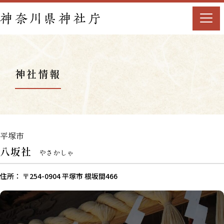
神社情報
平塚市
八坂社
やさかしゃ
住所： 〒254-0904 平塚市 根坂間466