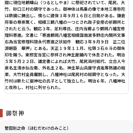
間に現位地鶴疇山（つるとしやま）に祭祀されていて、尾尻、大
竹、砂口三村の鎮守であった。御神体は馬乗の像で本地三尊弥陀
は鉄鏡に鋳出し、傍らに建保３年９月１６日と日銘がある。鎌倉
将軍の尊崇篤く、相模三鶴八幡の一つとされ政子安産の祈願所と
されたと云う。観応３年、足利尊氏、庄内当郷より鶴岡八幡宮修
理料寄進。文書に「寄進鶴岡八幡宮相模国南波多野庄内関所文事
右為当宮修理料限永代寄進之状如件 観応３年９月９日 正二位
源朝臣 華押」とある。天正１９年１１月、社領３石６斗の御朱
印を賜う。東照宮当宮に参拝され神主屋鋪内で休息された。明治
５年５月２２日、議定書によれば大竹、尾尻両村総代、立合人今
泉名主清水仙左衛、外名主２名、神主草山兵庫守貞胤等熟議の結
果、大竹村全員離脱し、八幡神社は尾尻村の総鎮守となった。大
竹村は新たに嶽神社の氏子として独立した。明治６年、八幡神社
と改称し、村社に列せられた。
御祭神
誉田別之命（ほむだわけのみこと）