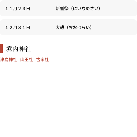
１１月２３日
新嘗祭（にいなめさい）
１２月３１日
大祓（おおはらい）
境内神社
津島神社
山王社
古峯社