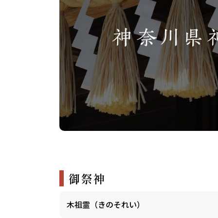
御祭神
木祖霊（きのそれい）