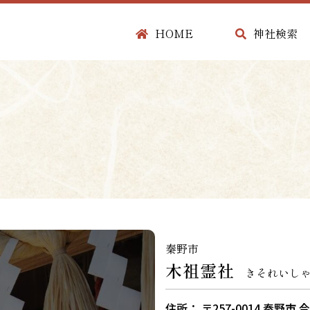
HOME
神社検索
秦野市
木祖霊社
きそれいし
住所： 〒257-0014 秦野市 今