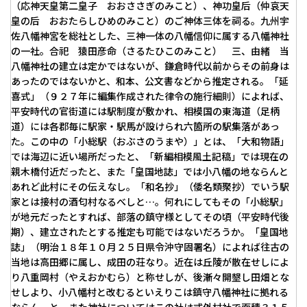
（応神天皇第二皇子 おおささぎのみこと）、神功皇后（仲哀天
皇の后 おおたらしひめのみこと）のご神体三体を祠る。九州宇
佐八幡神宮を総社とした、三神一体の八幡信仰に属する八幡神社
の一社。合祀 猿田彦命（さるたひこのみこと） 三、由緒 当
八幡神社の建立は定かではないが、鎌倉時代以前からその前身は
あったのではないかと、和本、公文書などから推定される。「延
喜式」（９２７年に編集作成された律令の施行細則）によれば、
平安時代の官街道には駅制度が敷かれ、相模国の東海道（足柄
道）には各郡毎に駅家・駅馬が設けられ六箇所の駅集落があっ
た。この中の「小総駅（おぶさのうまや）」とは、「大和物語」
では海辺に近い場所だったと、「新編相模風土記稿」では現在の
親木橋付近だったと、また「皇国地誌」では小八幡の地ならんと
あれど此村にその伝えなし。「和名抄」（倭名類聚抄）でいう駅
家とは接村の酒匂村なるべしと…。何れにしてもその「小総駅」
が地元だったとすれば、部落の鎮守様としてその頃（平安時代後
期）、建立されたとする推定も可能ではないだろうか。「皇国地
誌」（明治１８年１０月２５日県令沖守固署名）によれば往古の
当地は高田郷に属し、成田の荘なり。近在は丘陵が散在せしによ
り八重岡村（やえおかむら）と称せしが、後漸々開墾し田畑とな
せしより、小八幡村と改むるといえりこは鎮守八幡神社に拠れる