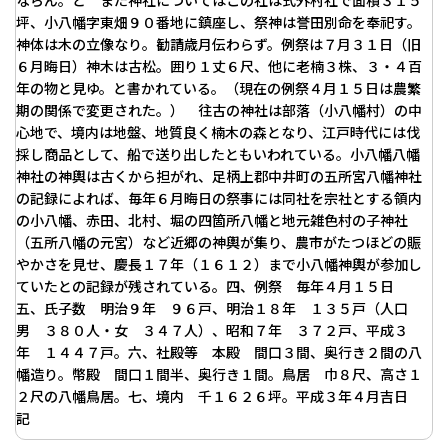
ならん。と また神社についてはこの社は式外村社で面積３１５
坪、小八幡字東畑９０番地に鎮座し、祭神は誉田別命を奉祀す。
神体は木の立像なり。勧請歳月伝わらず。例祭は７月３１日（旧
６月晦日）神木は古松。囲り１丈６尺、他に老楠３株、３・４百
年の物と見ゆ。と書かれている。（現在の例祭４月１５日は農繁
期の関係で変更された。） 往古の神社は部落（小八幡村）の中
心地で、境内は地盤、地質良く楠木の森となり、江戸時代には伐
採し商品として、船で送り出したともいわれている。小八幡八幡
神社の神輿は古くから担がれ、足柄上郡中井町の五所宮八幡神社
の記録によれば、毎年６月晦日の祭事には同社を宗社とする領内
の小八幡、赤田、北村、堀の四箇所八幡と地元雑色村の子神社
（五所八幡の元宮）など近郷の神輿が集り、農市がたつほどの賑
やかさを見せ、慶長１７年（１６１２）まで小八幡神輿が参加し
ていたとの記録が残されている。四、例祭 毎年４月１５日
五、氏子数 明治９年 ９６戸、明治１８年 １３５戸（人口
男 ３８０人・女 ３４７人）、昭和７年 ３７２戸、平成３
年 １４４７戸。六、社殿等 本殿 間口３間、奥行き２間の八
幡造り。幣殿 間口１間半、奥行き１間。鳥居 巾８尺、高さ１
２尺の八幡鳥居。七、境内 千１６２６坪。平成３年４月吉日
記