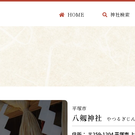
HOME
神社検索
平塚市
八剱神社
やつるぎじ
住所： 〒259-1204 平塚市 