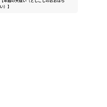
【年越の大祓い（としこしのおおはら
い）】