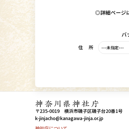
◎詳細ページ
バ
住 所
〒235-0019 横浜市磯子区磯子台20番1号
k-jinjacho@kanagawa-jinja.or.jp
神社庁について