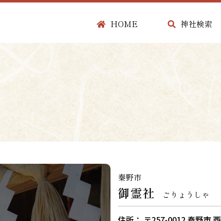
HOME
神社検索
秦野市
御霊社
ごりょうしゃ
住所： 〒257-0012 秦野市 西