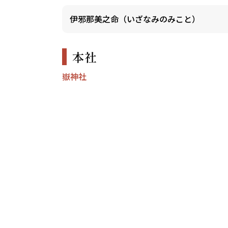
伊邪那美之命（いざなみのみこと）
本社
嶽神社